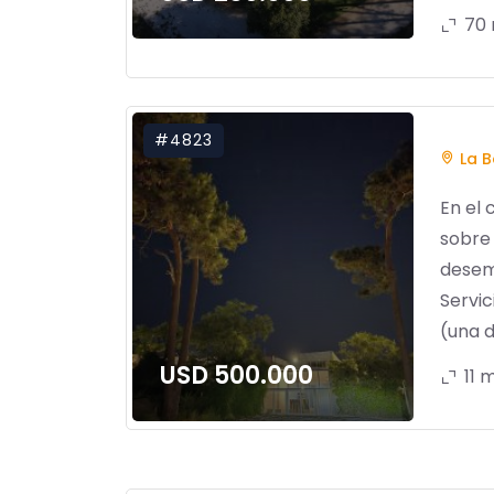
70
#4823
La B
En el 
sobre 
desem
Servic
(una de
USD 500.000
11 