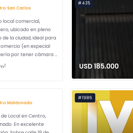
#435
ro San Carlos
 local comercial,
ero, ubicado en pleno
 de la ciudad, ideal para
comercio (en especial
ería por tener cámara ...
USD 185.000
2
 m
#1986
tro Maldonado
de Local en Centro,
nado. En excelente
ión. Sobre calle 19 de