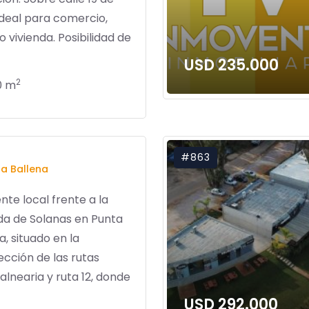
 ideal para comercio,
o vivienda. Posibilidad de
USD 235.000
2
0 m
#863
a Ballena
nte local frente a la
da de Solanas en Punta
a, situado en la
ección de las rutas
alnearia y ruta 12, donde
USD 292.000