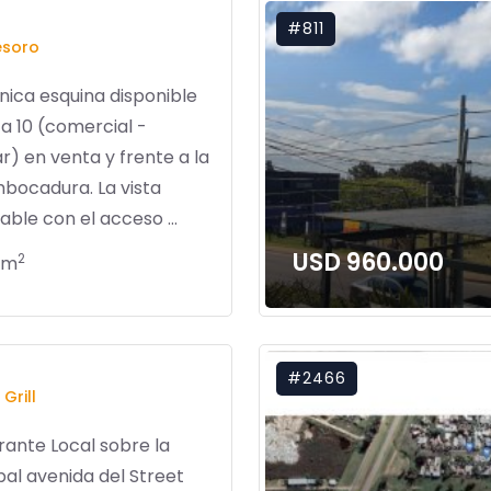
#811
esoro
única esquina disponible
a 10 (comercial -
ar) en venta y frente a la
bocadura. La vista
lable con el acceso ...
USD 960.000
2
 m
#2466
Grill
ante Local sobre la
pal avenida del Street