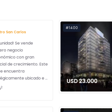
#1400
ro San Carlos
unidad! Se vende
ero negocio
onómico con gran
ial de crecimiento. Este
se encuentra
égicamente ubicado e ...
USD 23.000
2
m