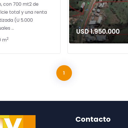
n, con 700 mt2 de
icie total y una renta
tizada (U 5.000
les ...
USD 1.950.000
2
0 m
1
Contacto