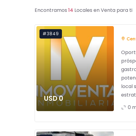
Encontramos
14
Locales en Venta para ti
#3849
Cent
Oport
prósp
gastr
potenc
local 
estrat
USD 0
0 