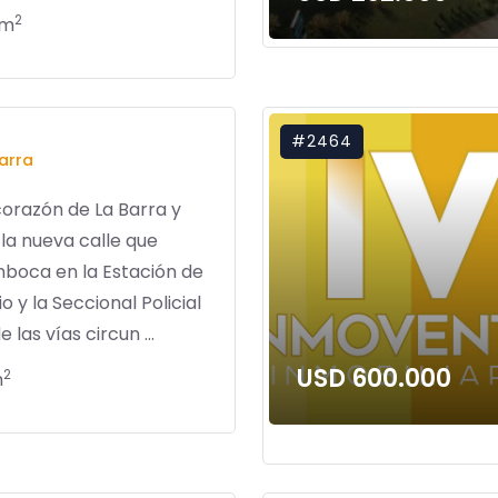
2
 m
#2464
arra
corazón de La Barra y
la nueva calle que
boca en la Estación de
io y la Seccional Policial
 las vías circun ...
USD 600.000
2
m