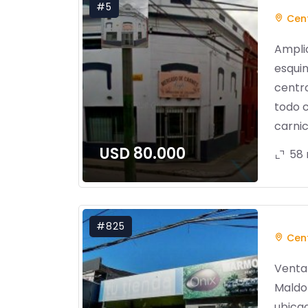
#5
Cent
Amplio
esquin
centro
todo 
carnic
USD 80.000
58
#825
Cen
Venta 
Maldo
ubicac