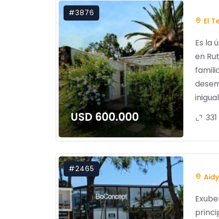
#3876
El T
Es la 
en Rut
famili
desem
inigua
USD 600.000
331
#2465
Aidy 
Exuber
princi