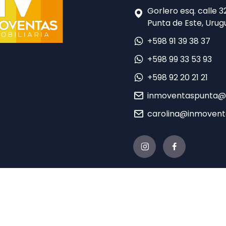
Gorlero esq. calle 
Punta de Este, Urugu
+598 91 39 38 37
+598 99 33 53 93
+598 92 20 21 21
inmoventaspunta@
carolina@inmovent
021 INMO EN VENTA - Desarrollado por
Sierra
con tecnología de
TERA 