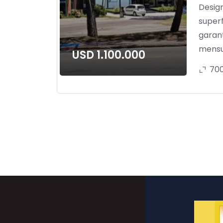
Desig
superf
garan
mensua
USD 1.100.000
70