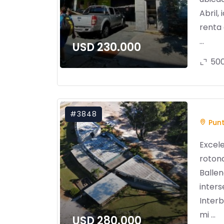
Abril,
renta 
...
USD 230.000
50
#3848
Punt
Excele
roton
Ballen
inters
Interb
mi ...
USD 280.000