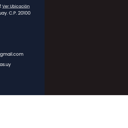
32
Ver Ubicación
ay. C.P. 20100
gmail.com
as.uy
CRM