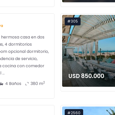
#305
va
, hermosa casa en dos
s, 4 dormitorios
oom opcional dormitorio,
encia de servicio,
a cocina con comedor
 ...
USD 850.000
2
4 Baños
380 m
#2560