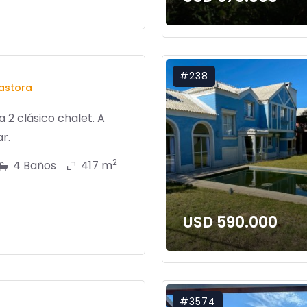
#238
astora
 2 clásico chalet. A
ar.
2
4 Baños
417 m
USD 590.000
#3574