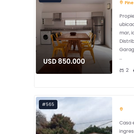
Pine
Propi
ubicac
mar, i
Distri
Garag
...
USD 850.000
2
#565
Casa 
ingres