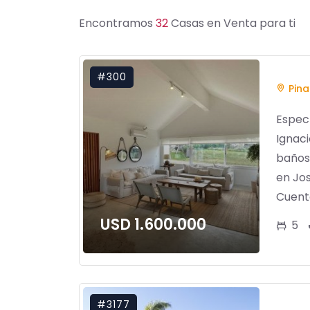
Encontramos
32
Casas en Venta para ti
#300
Pina
Espec
Ignaci
baños,
en Jos
Cuenta
USD 1.600.000
5
#3177