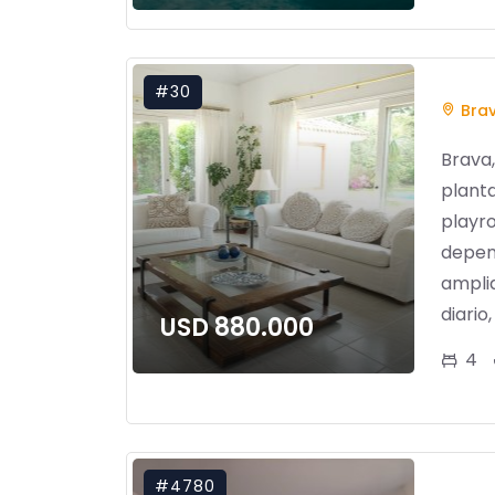
#30
Bra
Brava
planta
playr
depend
ampli
diario, l
USD 880.000
4
#4780