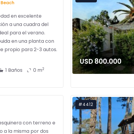
 Beach
edad en excelente
ión a una cuadra del
deal para el verano.
buida en una planta con
e propio para 2-3 autos.
USD 800.000
2
1 Baños
0 m
#4412
esquinera con terreno e
o a la misma por dos