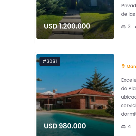
Priva
de las 
USD 1.200.000
3
#3081
Man
Excel
de Pl
ubicac
servic
dormit
USD 980.000
4