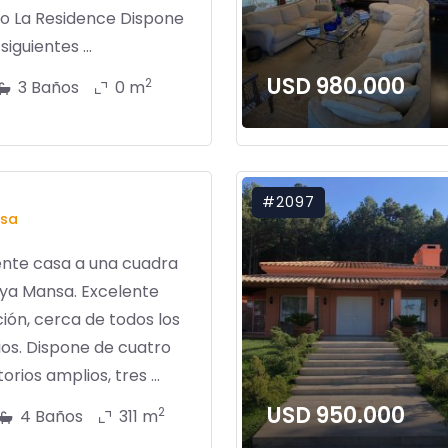
do La Residence Dispone
siguientes ...
USD 980.000
2
3 Baños
0 m
#2097
sa
ente casa a una cuadra
aya Mansa. Excelente
ión, cerca de todos los
ios. Dispone de cuatro
orios amplios, tres ...
USD 950.000
2
4 Baños
311 m