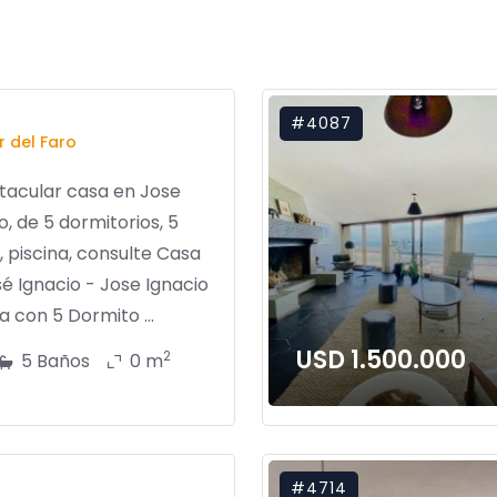
#4087
r del Faro
tacular casa en Jose
o, de 5 dormitorios, 5
 piscina, consulte Casa
é Ignacio - Jose Ignacio
 con 5 Dormito ...
USD 1.500.000
2
5 Baños
0 m
#4714