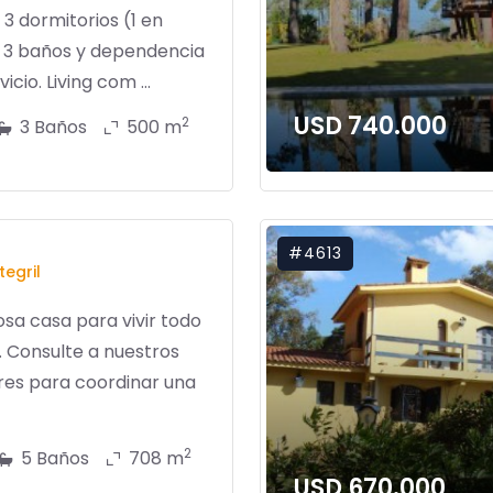
. 3 dormitorios (1 en
, 3 baños y dependencia
icio. Living com ...
USD 740.000
2
3 Baños
500 m
#4613
egril
sa casa para vivir todo
. Consulte a nuestros
res para coordinar una
2
5 Baños
708 m
USD 670.000