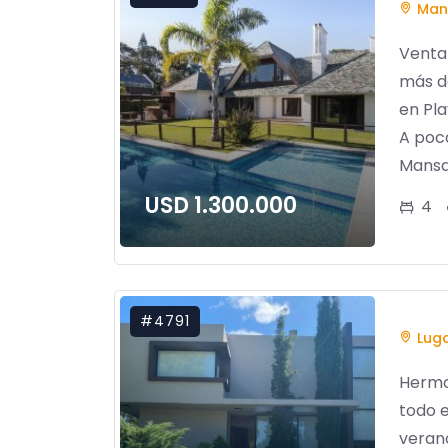
Man
Venta
más d
en Pla
A poc
Mansa.
USD 1.300.000
4
#4791
Lug
Hermos
todo e
verano