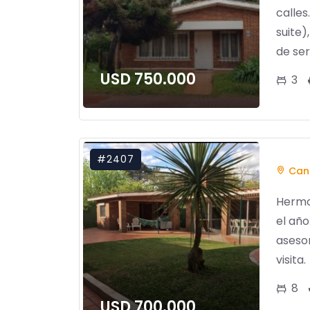
calles
suite)
de serv
USD 750.000
3
#2407
Cant
Hermo
el año
aseso
visita.
8
USD 700.000