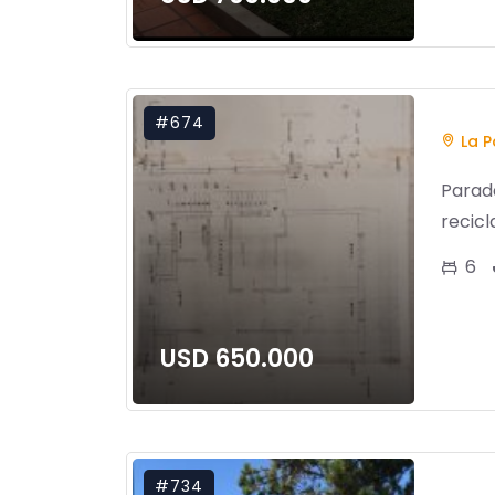
#674
La P
Parada
recicl
6
USD 650.000
#734