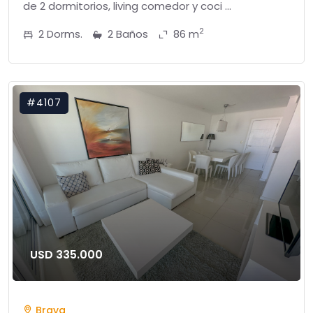
de 2 dormitorios, living comedor y coci ...
2
2 Dorms.
2 Baños
86 m
#4107
USD 335.000
Brava