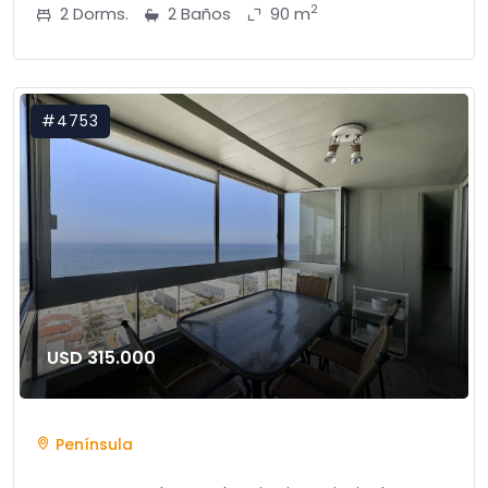
2
2 Dorms.
2 Baños
90 m
#4753
USD 315.000
Península