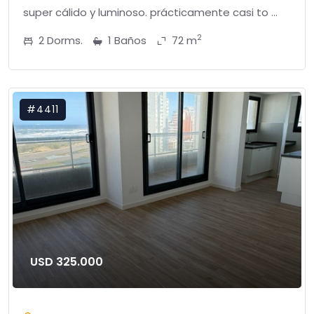
super cálido y luminoso. prácticamente casi to ...
2
2 Dorms.
1 Baños
72 m
#4411
USD 325.000