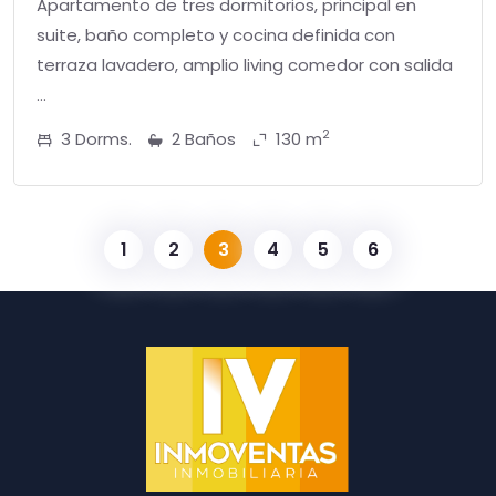
Apartamento de tres dormitorios, principal en
suite, baño completo y cocina definida con
terraza lavadero, amplio living comedor con salida
...
2
3 Dorms.
2 Baños
130 m
1
2
3
4
5
6