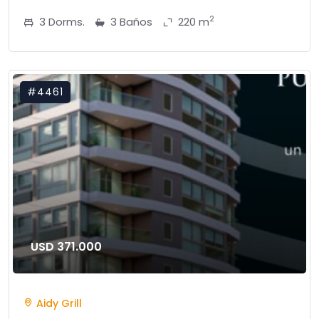
2
3 Dorms.
3 Baños
220 m
#4461
USD 371.000
Aidy Grill