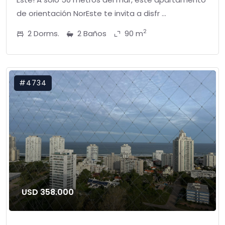
de orientación NorEste te invita a disfr ...
2
2 Dorms.
2 Baños
90 m
#4734
USD 358.000