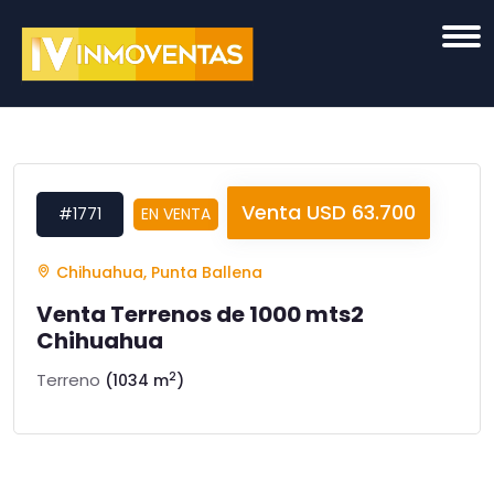
Venta USD 63.700
#1771
EN VENTA
Chihuahua, Punta Ballena
Venta Terrenos de 1000 mts2
Chihuahua
2
Terreno
(1034 m
)