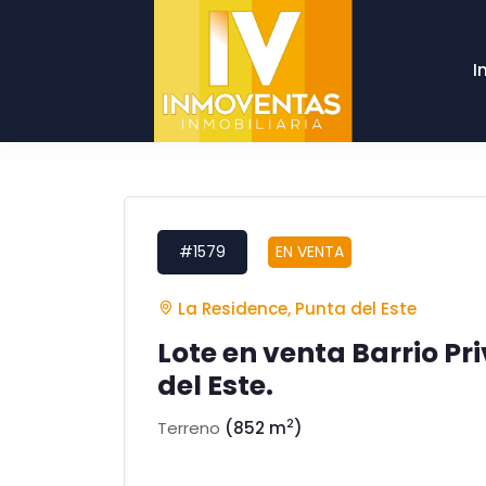
I
#1579
EN VENTA
La Residence, Punta del Este
Lote en venta Barrio Pr
del Este.
2
Terreno
(852 m
)