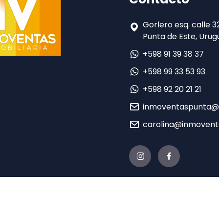
Gorlero esq. calle 
Punta de Este, Urugu
+598 91 39 38 37
+598 99 33 53 93
+598 92 20 21 21
inmoventaspunta@
carolina@inmovent
021 INMO EN VENTA - Desarrollado por
Sierra
con tecnología de
TERA 