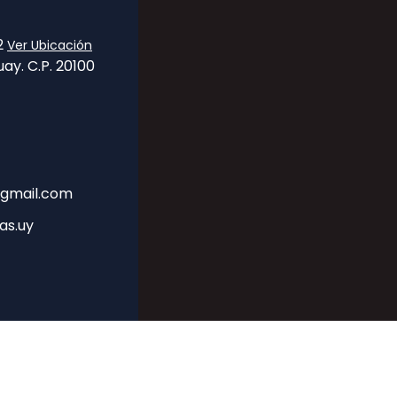
32
Ver Ubicación
ay. C.P. 20100
gmail.com
as.uy
CRM