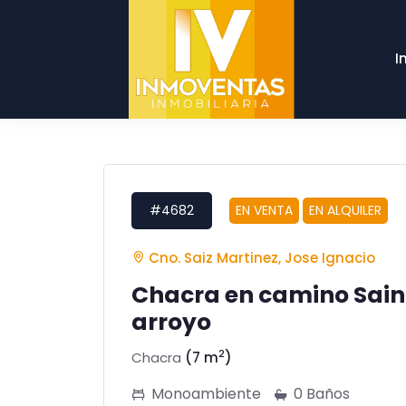
I
#4682
EN VENTA
EN ALQUILER
Cno. Saiz Martinez, Jose Ignacio
Chacra en camino Sainz
arroyo
2
Chacra
(7 m
)
Monoambiente
0 Baños