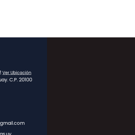
32
Ver Ubicación
ay. C.P. 20100
gmail.com
as.uy