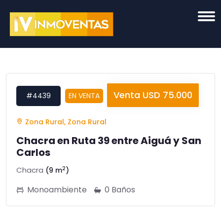
Venta USD 75.000
#4439
EN VENTA
Zona Rural, Zona Rural
Chacra en Ruta 39 entre Aiguá y San
Carlos
2
Chacra
(9 m
)
Monoambiente
0 Baños