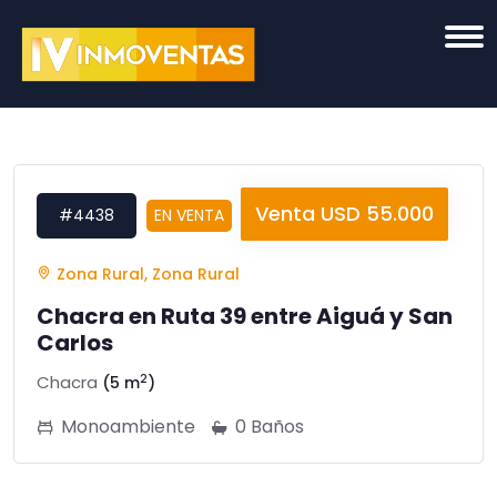
Venta USD 55.000
#4438
EN VENTA
Zona Rural, Zona Rural
Chacra en Ruta 39 entre Aiguá y San
Carlos
2
Chacra
(5 m
)
Monoambiente
0 Baños