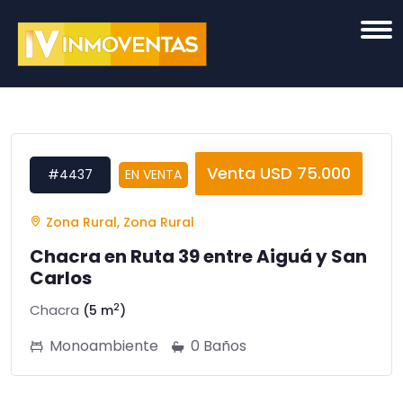
Venta USD 75.000
#4437
EN VENTA
Zona Rural, Zona Rural
Chacra en Ruta 39 entre Aiguá y San
Carlos
2
Chacra
(5 m
)
Monoambiente
0 Baños