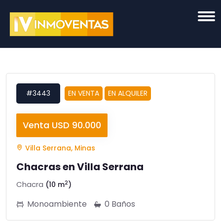
#3443
EN VENTA
EN ALQUILER
Venta USD 90.000
Villa Serrana, Minas
Chacras en Villa Serrana
2
Chacra
(10 m
)
Monoambiente
0 Baños