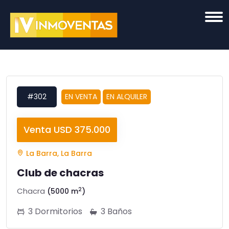
#302
EN VENTA
EN ALQUILER
Venta USD 375.000
La Barra, La Barra
Club de chacras
2
Chacra
(5000 m
)
3 Dormitorios
3 Baños