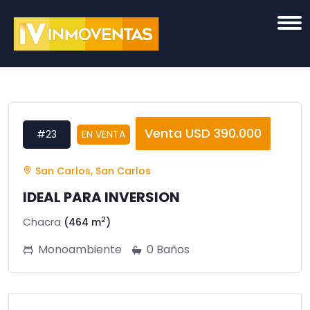
Venta USD 390.000
#23
EN VENTA
San Carlos, San Carlos
IDEAL PARA INVERSION
2
Chacra
(464 m
)
Monoambiente
0 Baños