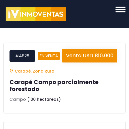
Venta USD 810.000
#4828
EN VENTA
Carapé, Zona Rural
Carapé Campo parcialmente
forestado
Campo
(100 hectáreas)