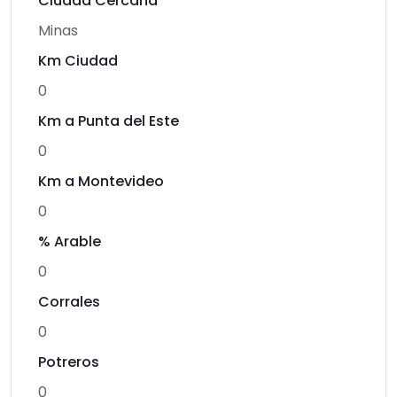
Ciudad Cercana
Minas
Km Ciudad
0
Km a Punta del Este
0
Km a Montevideo
0
% Arable
0
Corrales
0
Potreros
0