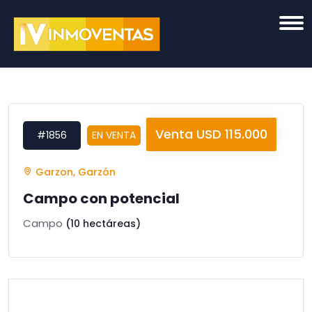
Venta USD 115.000
#1856
EN VENTA
Garzon, Garzón
Campo con potencial
Campo
(10 hectáreas)