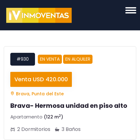
#930
EN VENTA
EN ALQUILER
Venta USD 420.000
Brava, Punta del Este
Brava- Hermosa unidad en piso alto
2
Apartamento
(122 m
)
2 Dormitorios
3 Baños