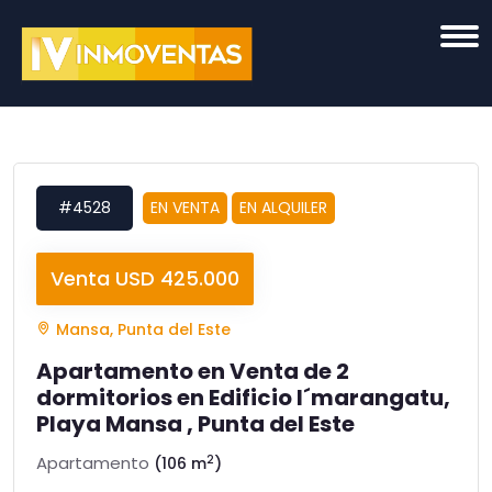
#4528
EN VENTA
EN ALQUILER
Venta USD 425.000
Mansa, Punta del Este
Apartamento en Venta de 2
dormitorios en Edificio I´marangatu,
Playa Mansa , Punta del Este
2
Apartamento
(106 m
)