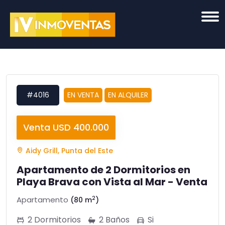
#4016
EN VENTA
EN ALQUILER
Venta USD 400.000
Aidy Grill, Punta del Este
Apartamento de 2 Dormitorios en
Playa Brava con Vista al Mar - Venta
2
Apartamento
(80 m
)
2 Dormitorios
2 Baños
Si