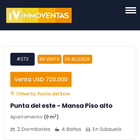
#373
EN VENTA
EN ALQUILER
Venta USD 720.000
Chiverta, Punta del Este
Punta del este - Mansa Piso alto
2
Apartamento
(0 m
)
2 Dormitorios
4 Baños
En Subsuelo