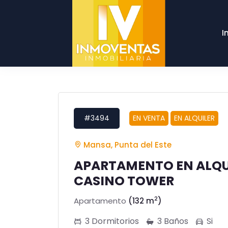
I
#3494
EN VENTA
EN ALQUILER
Mansa, Punta del Este
APARTAMENTO EN ALQUI
CASINO TOWER
2
Apartamento
(132 m
)
3 Dormitorios
3 Baños
Si