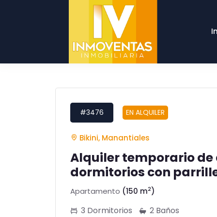
I
#3476
EN ALQUILER
Bikini, Manantiales
Alquiler temporario de
dormitorios con parrill
2
Apartamento
(150 m
)
3 Dormitorios
2 Baños