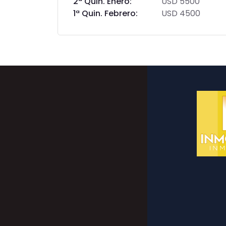
2ª Quin. Enero:
USD 5500
1ª Quin. Febrero:
USD 4500