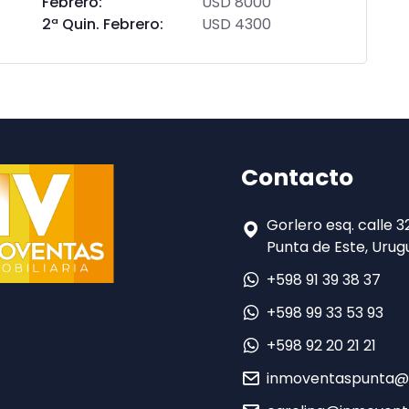
Febrero:
USD 8000
2ª Quin. Febrero:
USD 4300
Contacto
Gorlero esq. calle 
Punta de Este, Urugu
+598 91 39 38 37
+598 99 33 53 93
+598 92 20 21 21
inmoventaspunta@