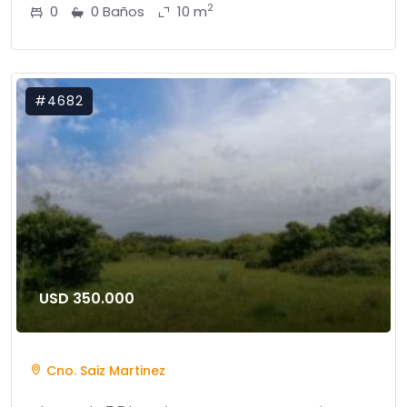
2
0
0 Baños
10 m
#4682
USD 350.000
Cno. Saiz Martinez