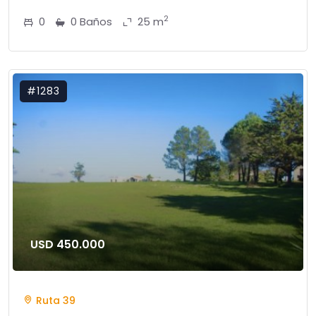
2
0
0 Baños
25 m
#1283
USD 450.000
Ruta 39