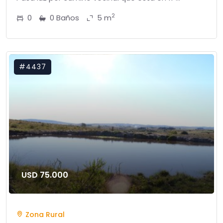
2
0
0 Baños
5 m
#4437
USD 75.000
Zona Rural