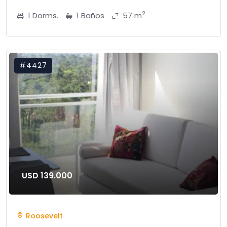
2
1 Dorms.
1 Baños
57 m
#4427
USD 139.000
Roosevelt