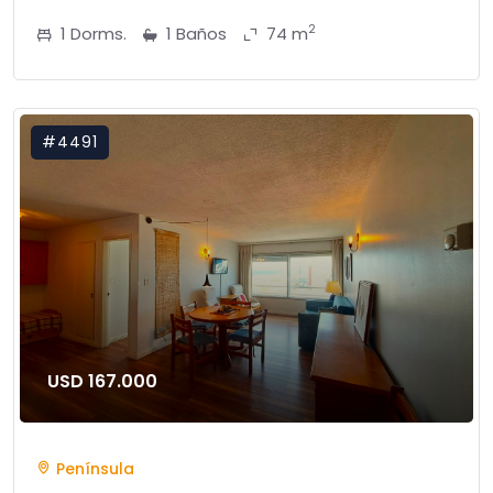
2
1 Dorms.
1 Baños
74 m
#4491
USD 167.000
Península