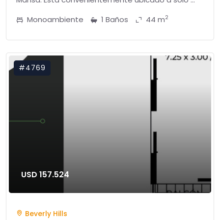
2
Monoambiente
1 Baños
44 m
#4769
USD 157.524
Beverly Hills