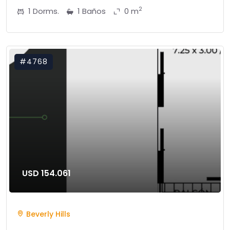
2
1 Dorms.
1 Baños
0 m
#4768
USD 154.061
Beverly Hills