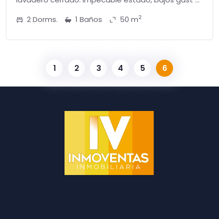
2
2 Dorms.
1 Baños
50 m
1
2
3
4
5
6