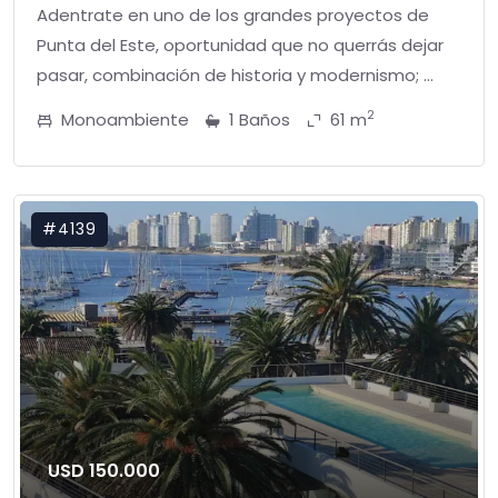
Adentrate en uno de los grandes proyectos de
Punta del Este, oportunidad que no querrás dejar
pasar, combinación de historia y modernismo; ...
2
Monoambiente
1 Baños
61 m
#4139
USD 150.000