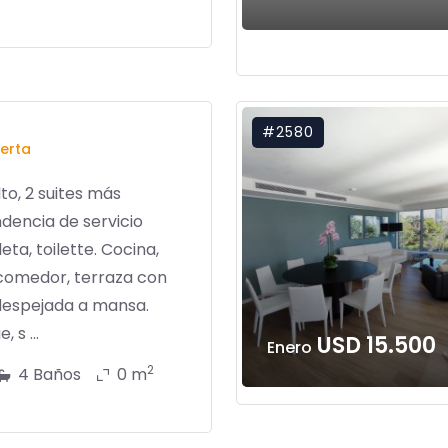
#2580
erta
lto, 2 suites más
dencia de servicio
ta, toilette. Cocina,
 comedor, terraza con
 despejada a mansa.
 s ...
USD 15.500
Enero
2
4 Baños
0 m