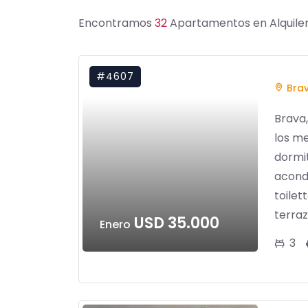
Encontramos
32
Apartamentos en Alquiler
#4607
Bra
Brava,
los me
dormit
acondi
toilet
terraza
USD 35.000
Enero
3