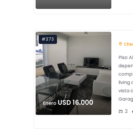
#373
Chiv
Piso A
depen
comple
living
vista
Garage,
USD 16.000
Enero
2