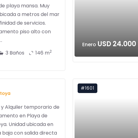
 de playa mansa. Muy
ubicada a metros del mar
finidad de servicios.
amento piso alto con
.
USD 24.000
Enero
2
3 Baños
146 m
#1601
toya
y Alquiler temporario de
amento en Playa de
ya. Unidad ubicada en
 baja con salida directa