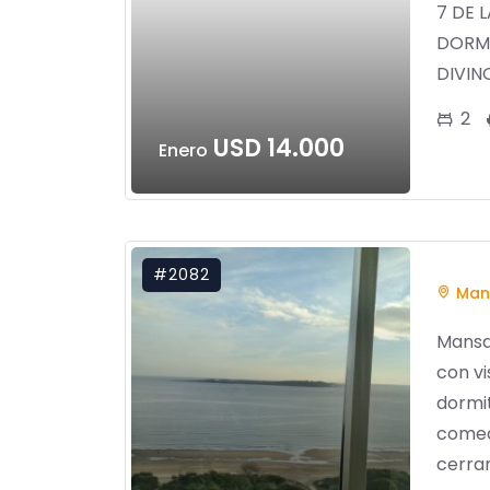
7 DE 
DORMI
DIVINO
2
USD 14.000
Enero
#2082
Man
Mansa 
con vi
dormit
comed
cerram