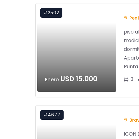
#2502
Pení
piso a
tradic
dormit
Apart
Punta 
USD 15.000
3
Enero
#4677
Bra
ICON