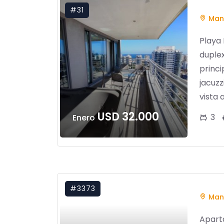
#31
Man
Playa
duplex
princi
jacuzz
vista 
USD 32.000
3
Enero
#3373
Man
Apart