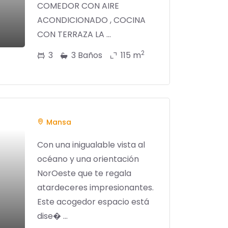
COMEDOR CON AIRE
ACONDICIONADO , COCINA
CON TERRAZA LA ...
2
3
3 Baños
115 m
Mansa
Con una inigualable vista al
océano y una orientación
NorOeste que te regala
atardeceres impresionantes.
Este acogedor espacio está
dise� ...