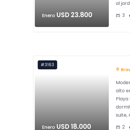
al jard
USD 23.800
3
Enero
#3163
Bra
Moder
alto 
Playa 
dormi
suite,
USD 18.000
2
Enero