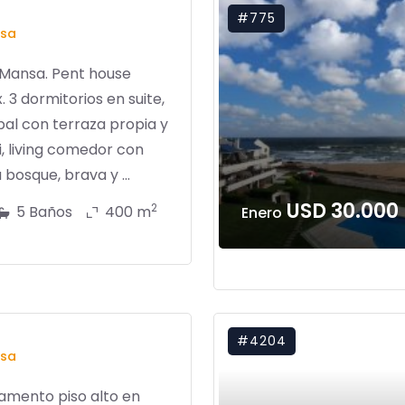
#775
sa
 Mansa. Pent house
. 3 dormitorios en suite,
pal con terraza propia y
i, living comedor con
a bosque, brava y ...
USD 30.000
2
5 Baños
400 m
Enero
#4204
sa
amento piso alto en