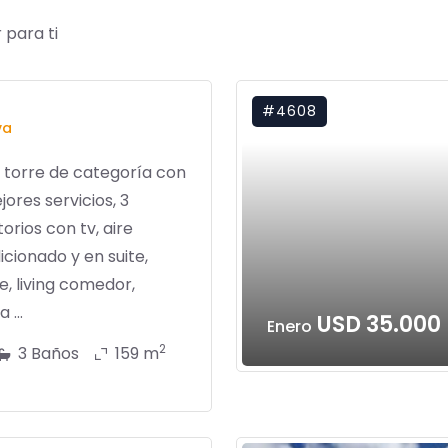
 para ti
#4608
va
 torre de categoría con
jores servicios, 3
orios con tv, aire
cionado y en suite,
te, living comedor,
 ...
USD 35.000
Enero
2
3 Baños
159 m