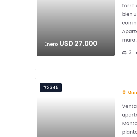
torre
bien 
con in
Apart
mara ..
USD 27.000
Enero
3
#3345
Mon
Venta 
apart
Monto
planta