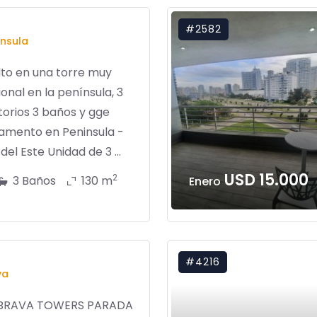
#2582
nsula
lto en una torre muy
ional en la península, 3
orios 3 baños y gge
amento en Peninsula -
del Este Unidad de 3 ...
USD 15.000
2
3 Baños
130 m
Enero
#4216
va
 BRAVA TOWERS PARADA