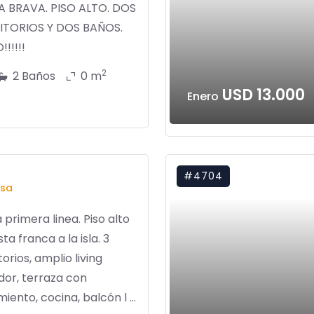
LA BRAVA. PISO ALTO. DOS
TORIOS Y DOS BAÑOS.
!!!!!!
2
2 Baños
0 m
USD 13.000
Enero
#4704
sa
primera linea. Piso alto
sta franca a la isla. 3
orios, amplio living
or, terraza con
iento, cocina, balcón l ...