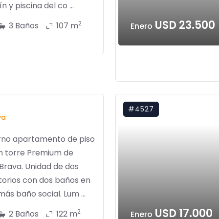
ín y piscina del co ...
USD 23.500
2
3 Baños
107 m
Enero
#4527
va
no apartamento de piso
en torre Premium de
Brava. Unidad de dos
torios con dos baños en
 más baño social. Lum ...
USD 17.000
2
2 Baños
122 m
Enero