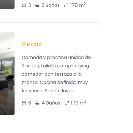
2
3
2 Baños
170 m
Mansa
Cómoda y práctica unidad de
3 suites, toilette, amplio living
comedor con terraza a la
mansa. Cocina definida, muy
luminosa. Balcón lavad ...
2
3
4 Baños
170 m